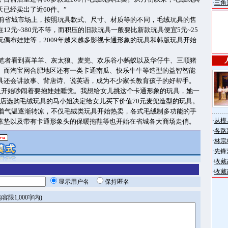
·
三角
已经卖出了近60件。”
前省城市场上，按照玩具款式、尺寸、材质等的不同，毛绒玩具的售
12元~380元不等，而积压的旧款玩具一般要比新款玩具便宜5元~25
玩偶布娃娃等，2009年越来越多影视卡通形象的玩具和韩版玩具开始
笔者看到喜羊羊、灰太狼、麦兜、欢乐谷小蚂蚁以及华仔牛、三顺猪
。而淘宝网合肥地区还有一类卡通南瓜、快乐牛牛等造型的益智智能
具还会讲故事、背唐诗、说英语，成为不少家长教育孩子的好帮手。
又开始吵闹着要抱娃娃睡觉。我想给女儿挑这个卡通形象的玩具，她一
商店选购毛绒玩具的马小姐决定给女儿买下价值70元麦兜造型的玩具。
着气温逐渐转凉，不仅毛绒类玩具开始热卖，各式毛绒制多功能的手
·
从模
靠垫以及带有卡通形象头的保暖拖鞋等也开始在省城各大商场走俏。
·
各路
·
林宗
·
先锋
·
收藏
·
收藏
显示用户名
保持匿名
容限1,000字内)