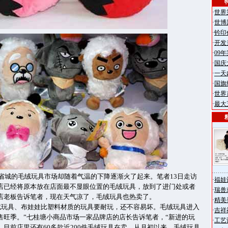
·
世界
·
世博
·
钤印
·
开发
·
09
·
国庆
·
一天
·
国旗
·
世界
·
最大
省城的毛绒玩具市场却随着气温的下降逐渐火了起来。笔者13日走访
·
福娃
店已经将原本放在店面最不显眼位置的毛绒玩具，放到了进门处或者
·
瑞兽
店老板告诉笔者，现在天气凉了，毛绒玩具也热卖了。
·
精美
绒玩具、布娃娃比塑料材质的玩具要耐玩，还不容易坏。毛绒玩具进入
·
吉祥
售旺季。”七桂塘小商品市场一家品牌店的店长告诉笔者，“新进的玩
·
工艺
目前店里还有60多款近200件毛绒玩具在卖。从月初以来，毛绒玩具