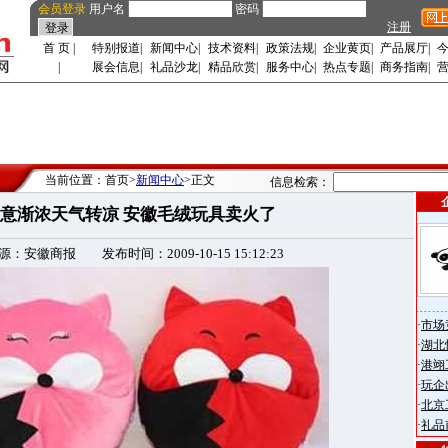
会员登录
用户名
密码
注册
首 页
|
特别报道
|
新闻中心
|
技术资料
|
政策法规
|
企业黄页
|
产品展厅
|
|
展会信息
|
礼品沙龙
|
精品欣赏
|
服务中心
|
热点专题
|
商务指南
|
当前位置：首页>
新闻中心
>正文
信息检索：
意渐浓天气转凉 安徽毛绒玩具卖火了
：安徽商报 发布时间：2009-10-15 15:12:23
·
市场
·
湖北
·
港翊
·
玩企
·
北京
·
礼品