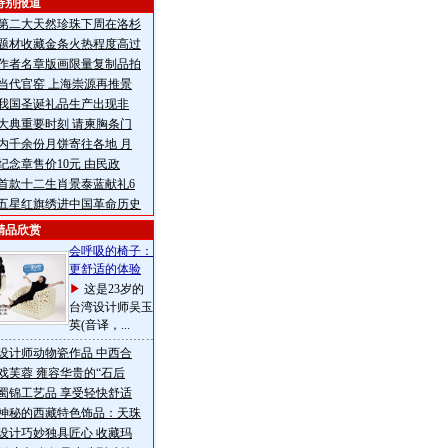
特别报道
第二大天然珍珠下周在洛杉
题材收藏金条火热程度高过
作者名章版画限量复制品拍
当代官窑 上海崇源再推景
年我国圣诞礼品生产出现非
大典重要时刻 请柬胸条门
内千余份月饼寄往各地 月
纪念章售价10元 由民政
首款十二生肖景泰蓝献礼6
五星红旗绣进中国革命历史
精品欣赏
会呼吸的椅子：
更舒适的体验
这是23岁的
台湾设计师吴玉
英(音译，...
设计师动物瓷作品 中西合
戏芙蓉 雍容华贵的“石后
蜀锦工艺品 享受轻快舒适
神秘的西藏特色饰品：天珠
设计巧妙独具匠心 收藏玛