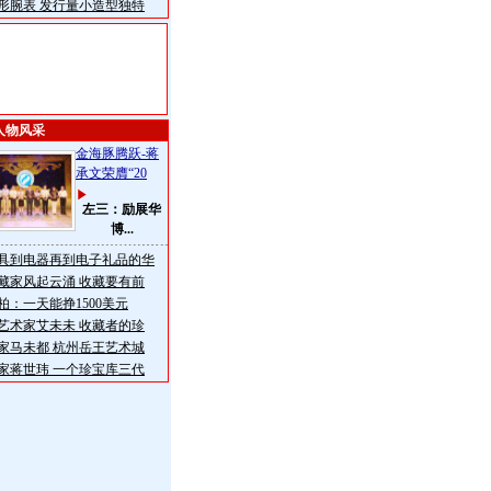
形腕表 发行量小造型独特
人物风采
金海豚腾跃-蒋
承文荣膺“20
左三：励展华
博...
具到电器再到电子礼品的华
藏家风起云涌 收藏要有前
柏：一天能挣1500美元
艺术家艾未未 收藏者的珍
家马未都 杭州岳王艺术城
家蒋世玮 一个珍宝库三代