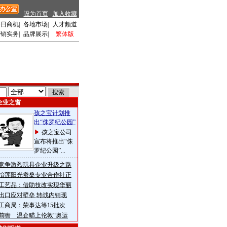
设为首页
加入收藏
今日商机
|
各地市场
|
人才频道
营销实务
|
品牌展示
|
繁体版
企业之窗
孩之宝计划推
出“侏罗纪公园”
孩之宝公司
宣布将推出“侏
罗纪公园”...
竞争激烈玩具企业升级之路
怡莲阳光蚕桑专业合作社正
工艺品：借助技改实现华丽
出口应对壁垒 转战内销现
工商局：荣事达等15批次
前瞻 温企瞄上伦敦“奥运