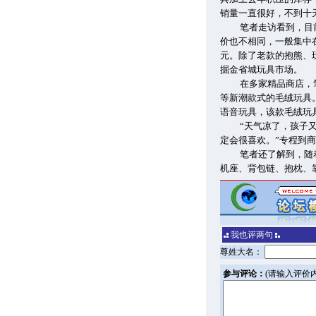
销量一直很好，不到十天
笔者走访看到，目
价也不相同，一般集中在
元。除了老款的抱熊、
掘金省城玩具市场。
在多家精品商店，
等新潮款式的毛绒玩具
语音玩具，该款毛绒玩
“天气凉了，孩子
定会很喜欢。”专程到
笔者还了解到，随
机座、背包链、抱枕、
我也评两句
尊姓大名：
参与评论：
(请输入评价内