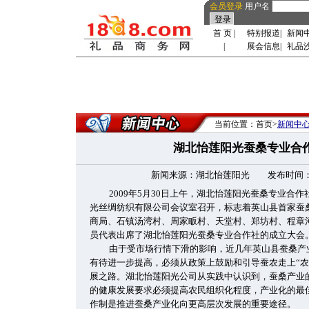
会员登录
用户名
首 页
|
特别报道
|
新闻
|
展会信息
|
礼品
当前位置：首页>
新闻中
湖北怡莲阳光蚕桑专业合
新闻来源：湖北怡莲阳光 发布时间：2009-
2009年5月30日上午，湖北怡莲阳光蚕桑专业合
光丝绸纺织有限公司会议室召开，标志着英山县首家蚕
商局、石镇汤湾村、周家畈村、天堂村、郑坊村、程章
员代表出席了湖北怡莲阳光蚕桑专业合作社的成立大会
由于受市场行情下滑的影响，近几年英山县蚕桑产
有待进一步提高，必须从政策上鼓励和引导蚕农走上“农
展之路。湖北怡莲阳光公司从实践中认识到，蚕桑产业
的健康发展要求必须提高农民组织化程度，产业化的最
作制是推进蚕桑产业化向更高层次发展的重要途径。