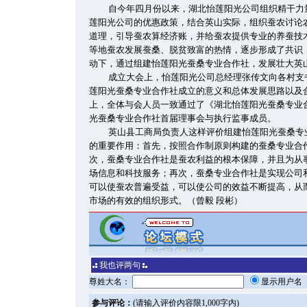
自今年四月份以来，湖北怡莲阳光公司组织精干力
莲阳光公司的优惠政策，结合英山实际，组织蚕农讨论
道理，引导蚕农算经济账，并给蚕农提供专业的养蚕技
等地蚕农发展蚕桑、脱贫致富的热情，逐步形成了共识
动下，通过组建怡莲阳光蚕桑专业合作社，发展壮大英
成立大会上，怡莲阳光公司总经理张传文向各村支
莲阳光蚕桑专业合作社成立的意义和总体发展思路以及
上，全体与会人员一致通过了《湖北怡莲阳光蚕桑专业
光蚕桑专业合作社首届理事会与执行监事成员。
英山县工商局负责人这样评价组建怡莲阳光蚕桑专
的重要作用：首先，按照合作制原则构建的蚕桑专业合
次，蚕桑专业合作社是蚕农利益的根本保障，并且为从
场信息和科技服务；再次，蚕桑专业合作社是实现公司
可以使蚕农普遍受益，可以使公司的效益不断提高，从
市场的有效的组织形式。（曾毅 段彬）
我也评两句
尊姓大名：
显示用户
参与评论：
(请输入评价内容限1,000字内)