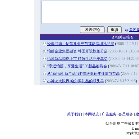
关闭
相关链接
经典回顾：怡莲礼业三节莲动深圳礼品展
(
2008-11-19 14
怡莲企业集团融资 韩国开设旗舰分店
(
2008-10-31 13:33:
怡莲新品悄然上市 精致生活完美享受
(
2008-9-28 14:22:0
“亲近怡莲，享受生活” 08新品鉴赏会
(
2008-7-17 11:10:07
从“新怡莲 新产品”到“怡庆奥运年莲贺节节高
(
2008-7-17 
小神龙大眼界 哈尔滨礼品的领头羊
(
2008-7-16 15:21:16
)
关于我们
|
本网动态
|
广告服务
|
会员服务
|
烟台新奥广告策划有
E-mai
本站网