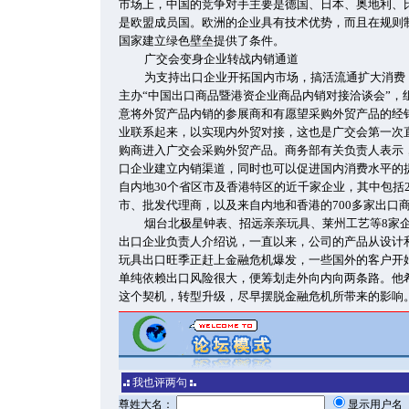
市场上，中国的竞争对手主要是德国、日本、奥地利、
是欧盟成员国。欧洲的企业具有技术优势，而且在规则
国家建立绿色壁垒提供了条件。
广交会变身企业转战内销通道
为支持出口企业开拓国内市场，搞活流通扩大消费，
主办“中国出口商品暨港资企业商品内销对接洽谈会”，
意将外贸产品内销的参展商和有愿望采购外贸产品的经
业联系起来，以实现内外贸对接，这也是广交会第一次
购商进入广交会采购外贸产品。商务部有关负责人表示
口企业建立内销渠道，同时也可以促进国内消费水平的
自内地30个省区市及香港特区的近千家企业，其中包括
市、批发代理商，以及来自内地和香港的700多家出口
烟台北极星钟表、招远亲亲玩具、莱州工艺等8家
出口企业负责人介绍说，一直以来，公司的产品从设计
玩具出口旺季正赶上金融危机爆发，一些国外的客户开
单纯依赖出口风险很大，便筹划走外向内向两条路。他
这个契机，转型升级，尽早摆脱金融危机所带来的影响
我也评两句
尊姓大名：
显示用户