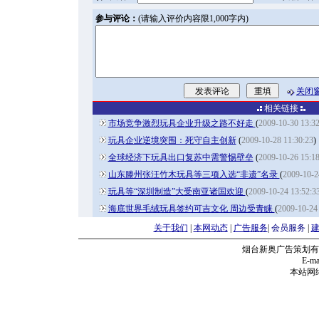
参与评论：
(请输入评价内容限1,000字内)
关闭
相关链接
市场竞争激烈玩具企业升级之路不好走
(
2009-10-30 13:32
玩具企业逆境突围：死守自主创新
(
2009-10-28 11:30:23
)
全球经济下玩具出口复苏中需警惕壁垒
(
2009-10-26 15:18
山东滕州张汪竹木玩具等三项入选“非遗”名录
(
2009-10-2
玩具等“深圳制造”大受南亚诸国欢迎
(
2009-10-24 13:52:3
海底世界毛绒玩具签约可吉文化 周边受青睐
(
2009-10-24 
关于我们
|
本网动态
|
广告服务
|
会员服务
|
烟台新奥广告策划有
E-mai
本站网