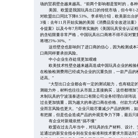
场的贸易壁垒越来越高。“前两个影响都是暂时的，各种
美国、欧盟是我国玩具出口的传统市场，但今年1-2
对欧盟出口同比下降8.53%。李卓明介绍，欧美新出
3项：去年11月开始实施的美国《消费品安全改进法案
令提案》以及今年7月即将实施的《美国玩具安全认证程
的含铅限量非常严格，中国玩具出口商将不得不应对繁
将增25%-30%。”
这些壁垒也影响到了进口商的信心，因为检测成本
口商同样要承担风险。
中小企业生存处境更加艰难
欧美技术性壁垒越来越高造成中国玩具企业的检验
在检验检测费用已经成为企业的沉重负担，一款产品的
还高。”
“大型出口企业都会有一定的测试能力，也有稳定
测能力外，材料也往往从市面上直接购买，这些都增加
木制玩具的宁波顶泰进出口有限公司业务经理白琰玮说
过去更加慎重，因为越大的单进口商在价格、付款方式
业而言风险也更大。“企业只能尽量减少产品的附料，
有把握，但是也会造成产品的外观竞争力下降，最后只
有企业对新规依然“搞不懂”
欧盟在过去几年当中，对玩具的生产材料、设计、
近通过的新安全指令则在安全标准和技术要求方面达到