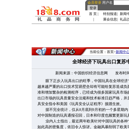
会员登录
用户名
首 页
|
特别报道
|
新闻
|
展会信息
|
礼品
当前位置：首页>
新闻中
全球经济下玩具出口复苏
新闻来源：中国纺织经济信息网 发布时间：2009
眼下正步入玩具出口的旺季，中国玩具在全球经济
越来越严重的出口技术贸易壁垒却有可能给复苏造成负
准和增加繁杂的检测程序，已经成为很多国家玩具市场
出口市场的玩具质量安全法规和技术标准日趋严格，并
具安全指令和美国《玩具安全认证程序》接踵生效。
据不完全统计，仅从8月底到9月初的一个多星期内
对中国制造的玩具通报召回，日本和印度也频繁更新玩
业内人士指出，最近两年欧美针对中国玩具的各种
如此高的密集度，依旧令人惊讶。金融风暴削弱了欧美