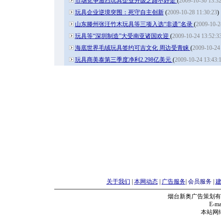
市场竞争激烈玩具企业升级之路不好走
(
2009-10-30 13:32
玩具企业逆境突围：死守自主创新
(
2009-10-28 11:30:23
)
山东滕州张汪竹木玩具等三项入选“非遗”名录
(
2009-10-2
玩具等“深圳制造”大受南亚诸国欢迎
(
2009-10-24 13:52:3
海底世界毛绒玩具签约可吉文化 周边受青睐
(
2009-10-24 
玩具商美泰第三季度净利2.298亿美元
(
2009-10-24 13:43:
关于我们
|
本网动态
|
广告服务
|
会员服务
|
烟台新奥广告策划有
E-mai
本站网