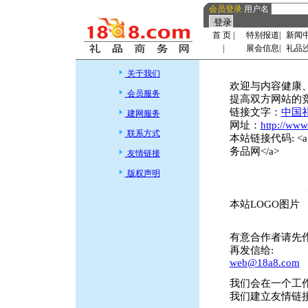
会员登录
用户名
首 页
|
特别报道
|
新闻
|
展会信息
|
礼品
关于我们
欢迎与内容健康
会员服务
提高双方网站的竞
链接文字：
中国
建网服务
网址：
http://ww
联系方式
本站链接代码: <a hre
务品网</a>
友情链接
版权声明
本站LOGO图片
有意合作者请先
再发信给:
web@18a8.com
我们会在一个工
我们建立友情链