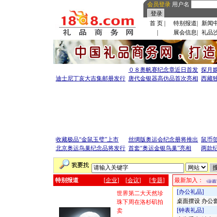
会员登录
用户名
首 页
|
特别报道
|
新闻
|
展会信息
|
礼品
０８奥帆赛纪念章近日首发
探月
迪士尼丁亥大吉集邮册发行
唐代金银器高仿品首次亮相
西藏
收藏极品“金鼠玉璧”上市
丝绸版奥运会纪念册将推出
鼠币
北京奥运鸟巢纪念品将发行
首套“奥运金银鸟巢”亮相
两款
特别报道
[
企业
]
[
会议
]
[
专题
]
最新加入：
发
洛阳银祥金银制品有限公司
云南普洱市思茅区森宝木艺品厂
泊头市亚兴泵业有限
[办公礼品]
世界第二大天然珍
桌面摆设
办公
珠下周在洛杉矶拍
[钟表礼品]
卖