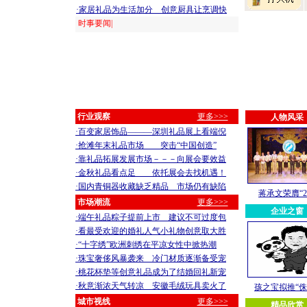
·家居礼品为生活加分 创意厨具让烹调快
时事要闻|
行业观察
更多>>>
人物风采
·百变家居饰品———深圳礼品展上看端倪
·抢滩年末礼品市场 突击“中国创造”
·靠礼品拓展发展市场－－－向展会要效益
·金秋礼品看点足 依托展会去找机遇！
·国内青铜器收藏缺乏精品 市场仍有缺陷
蒋承文荣膺“2
市场潮流
更多>>>
企业之窗
·端午礼品粽子提前上市 建议不可过度包
·看最受欢迎的婚礼人气小礼物创意取大胜
·“十字绣”欧洲刺绣在平凉女性中掀热潮
·珠宝奢侈风暴袭来 冷门材质逐渐备受宠
·桃花杯垫等创意礼品成为了结婚回礼新宠
·秋意渐浓天气转凉 安徽毛绒玩具卖火了
孩之宝拟推“
城市视线
更多>>>
精品欣赏