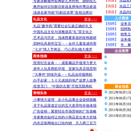
【供应】
水晶奖
·专家讲解耀州窑陶瓷艺术特色 烧制技艺
【供应】
水晶工
·教您如何识别新旧瓷器及辨海外赝品瓷器
【供应】
水晶内
·浅谈名家书画“印刷后添墨”造假法辨识
人才频道
礼品文化
更多>>>
【招聘】
业务员
·礼品“豪华风”需要社会弘扬正确的礼文
【招聘】
招聘熟
·中国礼品文化与清雅源其“礼”茶文化之
【招聘】
销售主
·艺术品与历史，浅谈西夏瓷器的纹饰题材
【招聘】
业务接
·四种玩具易伤宝宝－－会对儿童造成伤害
【招聘】
专、兼
·“七夕”情人节将近 巧心思礼物大搜罗
企业推荐
商务指南
更多>>>
·投资纪念金条－－成套藏品升值潜力更大
·老年人玩具商机毕现 首家玩具店现昆明
·“大事件”持续升温－－礼品业挖掘商机
·白手起家：５０元成就的地产追梦人故事
·投资无门 “中国仿古展”尽现无限商机
展会信息
2012年06月13日
营销实务
更多>>>
2011年06月17日
·小事情大道理 从小礼品看企业促销策略
2011年06月10日
·关于礼品渠道定位的五大差异性价值体现
2011年06月28
·广告促销：紧密结合市场营销的广告策略
2011年03月16日
·专家教你如何让你的小商品卖出来大价钱
·内衣店靠网络出口转内销 月入两三百万