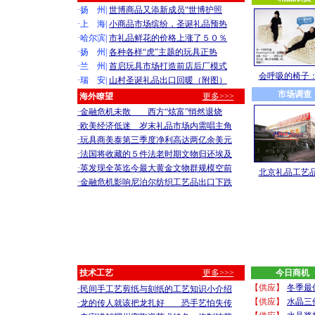
·
扬 州|
世博商品又添新成员“世博护照
·
上 海|
小商品市场缤纷，圣诞礼品预热
·
哈尔滨|
市礼品鲜花的价格上涨了５０％
·
扬 州|
各种各样“虎”主题的玩具正热
·
兰 州|
首启玩具市场打造前店后厂模式
会呼吸的椅子
·
瑞 安|
山村圣诞礼品出口回暖（附图）
市场调查
海外瞭望
更多>>>
·金融危机未散 西方“炫富”悄然退烧
·欧美经济低迷 岁末礼品市场内需唱主角
·玩具商美泰第三季度净利高达两亿余美元
·法国将收藏的５件法老时期文物归还埃及
·英发现全英迄今最大黄金文物群规模空前
北京礼品工艺
·金融危机影响尼泊尔纺织工艺品出口下跌
技术工艺
更多>>>
今日商机
【供应】
冬季最
·民间手工艺剪纸与刻纸的工艺知识小介绍
【供应】
水晶三
·龙的传人就该把龙扎好 恐手艺怕失传