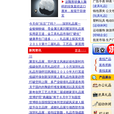
广告手表
钟表
这颗形状像人脑
[皮具礼品]
样的珍珠直径达15
厘米，发现于菲律
钱包票夹
公文
宾
[玩具礼品]
塑料玩具
电动
·
今天你“乐活”了吗？——深圳礼品展一
[运动休闲]
·
金银铜铁锡 贵金属元素闪耀深圳礼品展
运动服饰
旅游
·
实用是王道，金工具礼品市场打“硬仗”
[经销企业]
·
健康养生门道多－－－礼品展上探其究竟
批发市场
生产
·
２０１０第十二届礼品、工艺品、家居用
新闻资讯
更多>>>
·11
查找产品
·聚首礼品展，简约复古风掀起箱包新时尚
发布求购
·低碳创意点亮礼品经济 １０月深圳礼品
查找卖家
·礼品市场怀旧风潮在２０１０年大行其道
·低碳环保创新深圳展上看礼品包装新趋势
产品展台
·打破空间上限 多产业链借礼品渠道布局
·关于国内外陶瓷纤维发展概况以及其应用
·新奇创意工艺点亮第二届成都家居礼品展
·世博护照“典藏版”将于６月中下旬面世
·世博联合国馆国宝绛州澄泥砚风采迷人眼
·提升自主品牌 成都礼品展引领西部市场
·深圳礼品展：箱包绽新颜，礼品市场成新