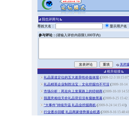
我也评两句
尊姓大名：
显示用户
参与评论：
(请输入评价内容限1,000字内)
关闭
相关链接
礼品渠道定位的五大差异性价值体现
(
2009-12-3 10:15:07
礼品精英企业制胜法宝：文化挖掘功不可没
(
2009-10-14 
市场分析：死在向上发展路上的经销商
(
2009-10-10 14:53
我愿意相信天价礼品背后没有腐败黑幕
(
2009-9-25 15:42:
“大事件”持续升温 礼品业挖掘商机
(
2009-9-24 14:15:41
)
行业逐步回暖 礼品商家借势展会机遇
(
2009-9-16 15:48:4