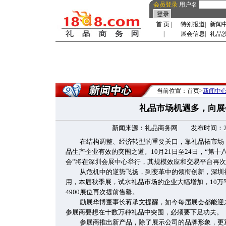
会员登录
用户名
首 页
|
特别报道
|
新闻
|
展会信息
|
礼品
当前位置：首页>
新闻中
礼品市场机遇多，向展
新闻来源：礼品商务网 发布时间：2010-8
在结构调整、经济转型的重要关口，靠礼品拓市场
品生产企业有效的突围之道。10月21日至24日，“第
会”将在深圳会展中心举行，其规模效应和交易平台再
从危机中的逆势飞扬，到变革中的领衔创新，深圳
用，本届秋季展，试水礼品市场的企业大幅增加，10万
4900展位再次提前售罄。
励展华博董事长蒋承文提醒，如今每届展会都能迎来
参展商要想在十数万种礼品中突围，必须要下足功夫。
参展商推出新产品，除了展示公司的品牌形象，更