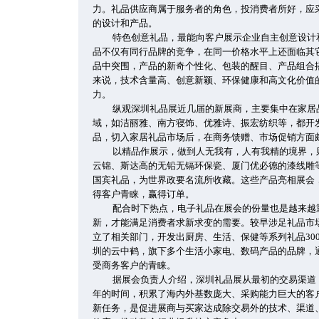
力。礼品供应商属于服务者的角色，投消费者所好，应
的设计和产品。
特色创意礼品，最能向客户展示企业自主创意设计
品不仅有同行品牌的竞争，在同一价格水平上还面临其
品中突围，产品的新奇个性化、包装的醒目、产品组合
来说，技术含量高、创意新颖、环保健康和高文化价值
力。
纵观深圳礼品展近几届的新展商，主要集中在家居
域，如洁丽雅、南方寝饰、优雅诗、振宏纺织等，都开
品，切入家居礼品市场后，在商务馈赠、市场促销方面
以精品作展示，做到人无我有，人有我精的境界，
云锦、斯达高的无铅无镉环保瓷、厦门优必德的漆线雕
国宾礼品，为世界政要名流所收藏。这些产品亮相展会
得客户青睐，赢得订单。
配合时下热点，电子礼品在展会的份量也是越来越
新，才能满足消费者求新求变的需要。较早涉足礼品市
立了相关部门，开发出厨房、生活、保健等系列礼品30
圳的云中鹤，旗下多个生活小家电、数码产品的品牌，
受商务客户的青睐。
据展会负责人介绍，深圳礼品展从最初的交易渠道
年的时间，积累了海内外基数庞大、采购能力巨大的客
新任务，是促进展商与买家达成除交易外的技术、渠道