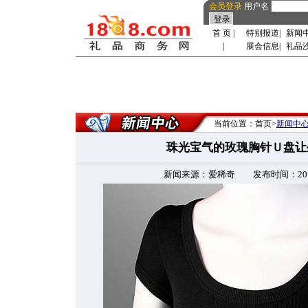
会员登录
用户名
首 页
|
特别报道
|
新闻
|
展会信息
|
礼品
当前位置：首页>
新闻中
珠光宝气的玫瑰胸针Ｕ盘让
新闻来源：爱稀奇 发布时间：2010-5