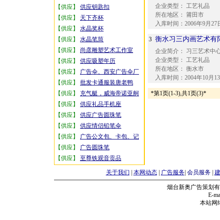
企业类型：
工艺礼品
【供应】
供应钥匙扣
所在地区：
莆田市
【供应】
天下齐杯
入库时间：
2006年9月27
【供应】
水晶奖杯
衡水习三内画艺术有
【供应】
水晶笔筒
3
【供应】
尚彦雕塑艺术工作室
企业简介：
习三艺术中心
企业类型：
工艺礼品
【供应】
供应吸塑年历
所在地区：
衡水市
【供应】
广告伞、西安广告伞厂
入库时间：
2004年10月1
【供应】
批发卡通服装唐老鸭
【供应】
充气艇，威海帝诺亚舸
*第1页(1-3),共1页(3)*
【供应】
供应礼品手机座
【供应】
供应广告圆珠笔
【供应】
供应情侣铅笔伞
【供应】
广告公文包、卡包、记
【供应】
广告圆珠笔
【供应】
至尊铁观音贡品
关于我们
|
本网动态
|
广告服务
|
会员服务
|
烟台新奥广告策划有
E-mai
本站网