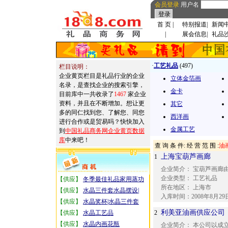
会员登录
用户名
首 页
|
特别报道
|
新闻
|
展会信息
|
礼品
·
工艺礼品
(497)
栏目说明：
企业黄页栏目是礼品行业的企业
立体金箔画
名录，是查找企业的搜索引擎，
金卡
目前库中一共收录了
1467
家企业
资料，并且在不断增加。想让更
其它
多的同仁找到您、了解您、同您
西洋画
进行合作或是贸易吗？快快加入
金属工艺
到
中国礼品商务网企业黄页数据
库
中来吧！
查 询 条 件: 经 营 范 围 :
油
上海宝葫芦画廊
1
企业简介：
宝葫芦画廊由
企业类型：
工艺礼品
【供应】
冬季最佳礼品家用蒸功
所在地区：
上海市
【供应】
水晶三件套水晶摆设|
入库时间：
2008年8月29
【供应】
水晶奖杯|水晶三件套
利美亚油画供应公司
【供应】
水晶工艺品
2
【供应】
水晶内画花瓶
企业简介：
本公司以成立