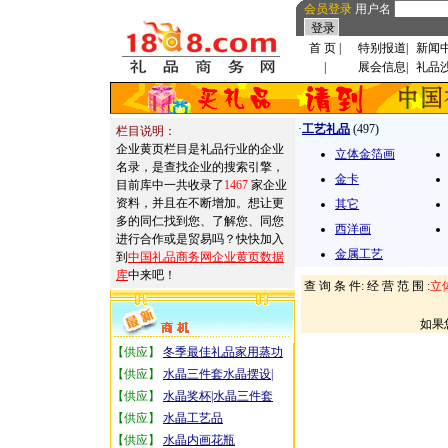
会员登录
用户名
首 页
|
特别报道
|
新闻
|
展会信息
|
礼品
·
工艺礼品
(497)
栏目说明：
企业黄页栏目是礼品行业的企业
立体金箔画
名录，是查找企业的搜索引擎，
金卡
目前库中一共收录了
1467
家企业
资料，并且在不断增加。想让更
其它
多的同仁找到您、了解您、同您
西洋画
进行合作或是贸易吗？快快加入
金属工艺
到
中国礼品商务网企业黄页数据
库
中来吧！
查 询 条 件: 经 营 范 围 :
立
如果
【供应】
冬季最佳礼品家用蒸功
【供应】
水晶三件套水晶摆设|
【供应】
水晶奖杯|水晶三件套
【供应】
水晶工艺品
【供应】
水晶内画花瓶