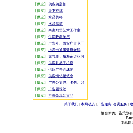
【供应】
供应钥匙扣
【供应】
天下齐杯
【供应】
水晶奖杯
【供应】
水晶笔筒
【供应】
尚彦雕塑艺术工作室
【供应】
供应吸塑年历
【供应】
广告伞、西安广告伞厂
【供应】
批发卡通服装唐老鸭
【供应】
充气艇，威海帝诺亚舸
【供应】
供应礼品手机座
【供应】
供应广告圆珠笔
【供应】
供应情侣铅笔伞
【供应】
广告公文包、卡包、记
【供应】
广告圆珠笔
【供应】
至尊铁观音贡品
关于我们
|
本网动态
|
广告服务
|
会员服务
|
烟台新奥广告策划有
E-mai
本站网