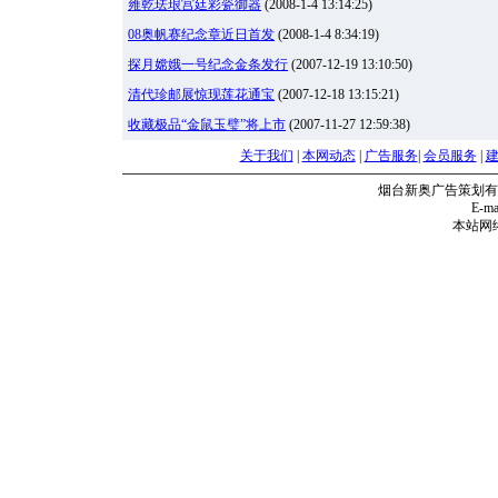
雍乾珐琅宫廷彩瓷御器
(2008-1-4 13:14:25)
08奥帆赛纪念章近日首发
(2008-1-4 8:34:19)
探月嫦娥一号纪念金条发行
(2007-12-19 13:10:50)
清代珍邮展惊现莲花通宝
(2007-12-18 13:15:21)
收藏极品“金鼠玉璧”将上市
(2007-11-27 12:59:38)
关于我们
|
本网动态
|
广告服务
|
会员服务
|
烟台新奥广告策划有
E-mai
本站网