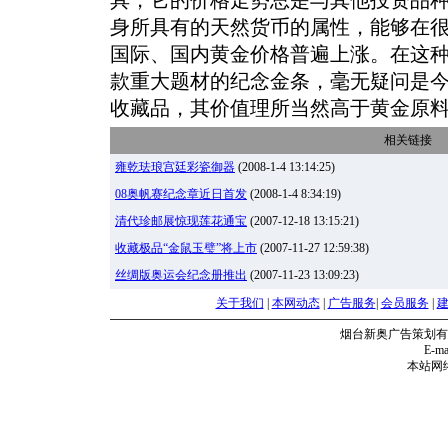
身所具有的天然货币的属性，能够在
国际、国内黄金价格普遍上涨。在这种
款重大题材的纪念金条，毫无疑问是
收藏品，其价值理所当然高于黄金原
相关链接
雍乾珐琅宫廷彩瓷御器
(2008-1-4 13:14:25)
08奥帆赛纪念章近日首发
(2008-1-4 8:34:19)
清代珍邮展惊现莲花通宝
(2007-12-18 13:15:21)
收藏极品“金鼠玉璧”将上市
(2007-11-27 12:59:38)
丝绸版奥运会纪念册推出
(2007-11-23 13:09:23)
关于我们
|
本网动态
|
广告服务
|
会员服务
|
烟台新奥广告策划有
E-mai
本站网