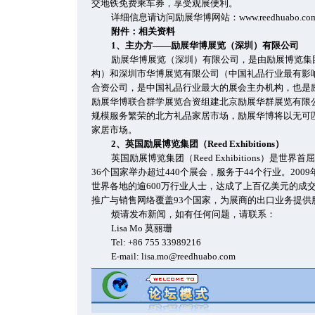
交地铁免费乘车券，享受观展便利。
详细信息请访问励展华博网站：www.reedhuabo.co
附件：相关资料
1、主办方——励展华博展览（深圳）有限公司
励展华博展览（深圳）有限公司，是由励展博览集
构）和深圳市华博展览有限公司（中国礼品行业最有影
合资公司，是中国礼品行业最大的展会主办机构，也是励
励展华博联合群学展览合资组建北京励展华群展览有限
规模服务繁荣的北方礼品家居市场，励展华博将以无可
家居市场。
2、英国励展博览集团（Reed Exhibitions）
英国励展博览集团（Reed Exhibitions）是
36个国家举办超过440个展会，服务于44个行业。20
世界各地的逾600万行业人士，达成了上百亿美元的成
推广与销售网络覆盖93个国家，为展商的出口业务提供
烦请发布新闻，如有任何问题，请联系：
Lisa Mo 莫丽珊
Tel: +86 755 33989216
E-mail:
lisa.mo@reedhuabo.com