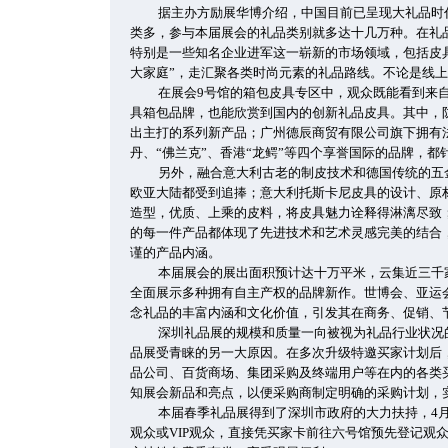
据主办方励展华博介绍，中国目前已呈现大礼品时
类多，参与本届展会的礼品类别就多达十几万种。在礼
特别是一些知名企业进军这一崭新的市场领域，包括皮
大家庭”，走汇聚各类时尚元素的礼品路线。不论是线
在展会9号馆的箱包皮具专区中，观众既能看到来
具箱包品牌，也能欣赏到国内的创新礼品皮具。其中，
出主打的系列新产品；广州德辰商贸有限公司旗下拥有法
丹、“佛兰克”、香港“龙鳄”等四个享誉国际的品牌，
另外，融合意大利古老的制皮技术和德国传统的五
欧亚大陆都受到追捧；意大利托斯卡尼皮具的设计、原
造型，优质、上乘的皮料，将皮具魅力诠释得淋漓尽致
的每一件产品都体现了先进技术和艺术灵感完美的结合
谨的产品内涵。
本届展会的展出面积预计达十万平米，云集近三千
全面展示多种拥有自主产权的品牌新作。世博会、亚运
念礼品的丰富内涵和文化价值，引发其在商务、促销、
深圳礼品展的规模和质量一向被视为礼品行业状况
品展受青睐的另一大原因。在多次升级特邀买家计划后
品公司、百货商场、集团采购及终端用户等在内的各类
知展会新品和亮点，以便采购商制定明确的采购计划，
本届春季礼品展得到了深圳市政府的大力扶持，4月
观众或VIP观众，直接凭买家卡前往六号馆预先登记观众