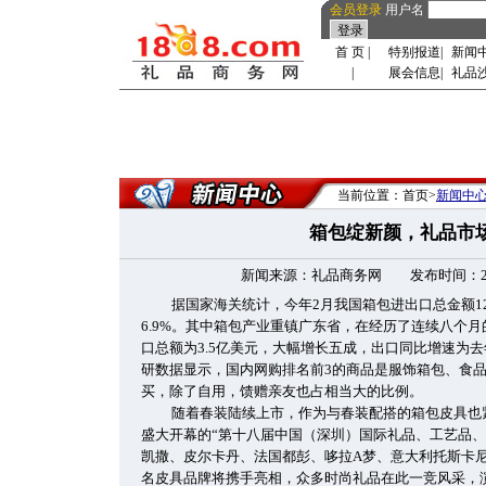
会员登录
用户名
首 页
|
特别报道
|
新闻
|
展会信息
|
礼品
当前位置：首页>
新闻中
箱包绽新颜，礼品市
新闻来源：礼品商务网 发布时间：2010-4
据国家海关统计，今年2月我国箱包进出口总金额12
6.9%。其中箱包产业重镇广东省，在经历了连续八个
口总额为3.5亿美元，大幅增长五成，出口同比增速为
研数据显示，国内网购排名前3的商品是服饰箱包、食品
买，除了自用，馈赠亲友也占相当大的比例。
随着春装陆续上市，作为与春装配搭的箱包皮具也紧
盛大开幕的“第十八届中国（深圳）国际礼品、工艺品、
凯撒、皮尔卡丹、法国都彭、哆拉A梦、意大利托斯卡
名皮具品牌将携手亮相，众多时尚礼品在此一竞风采，