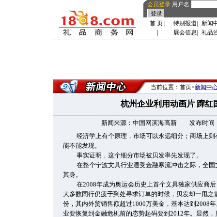
会员登录
用户名
首 页
|
特别报道
|
新闻
|
展会信息
|
礼品
当前位置：首页>
新闻中
杭州企业利用动画片 蹿红
新闻来源：中国网滨海高新 发布时间：2009-
经济学上有个原理，市场可以永远细分；商场上则
能不能发现。
事实证明，这个细分市场被贝发率先发现了。
在整个宁波文具行业遭受金融寒流冲击之际，全国
其身。
在2008年成为奥运会历史上首个文具独家供应商
大多数同行仍疲于到处寻求订单的时候，贝发却一甩之
份，其内外贸销售额超过1000万美金，基本达到200
业要恢复到金融危机前的态势起码要到2012年。显然