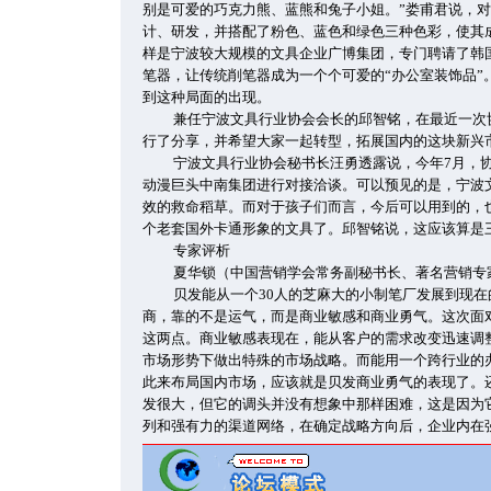
别是可爱的巧克力熊、蓝熊和兔子小姐。”娄甫君说，
计、研发，并搭配了粉色、蓝色和绿色三种色彩，使其成
样是宁波较大规模的文具企业广博集团，专门聘请了韩
笔器，让传统削笔器成为一个个可爱的“办公室装饰品”
到这种局面的出现。
兼任宁波文具行业协会会长的邱智铭，在最近一次
行了分享，并希望大家一起转型，拓展国内的这块新兴
宁波文具行业协会秘书长汪勇透露说，今年7月，
动漫巨头中南集团进行对接洽谈。可以预见的是，宁波
效的救命稻草。而对于孩子们而言，今后可以用到的，
个老套国外卡通形象的文具了。邱智铭说，这应该算是
专家评析
夏华锁（中国营销学会常务副秘书长、著名营销专
贝发能从一个30人的芝麻大的小制笔厂发展到现
商，靠的不是运气，而是商业敏感和商业勇气。这次面
这两点。商业敏感表现在，能从客户的需求改变迅速调
市场形势下做出特殊的市场战略。而能用一个跨行业的
此来布局国内市场，应该就是贝发商业勇气的表现了。
发很大，但它的调头并没有想象中那样困难，这是因为
列和强有力的渠道网络，在确定战略方向后，企业内在