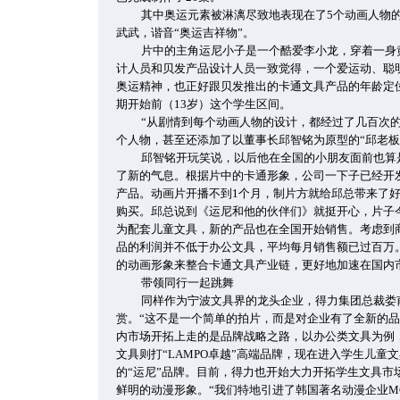
其中奥运元素被淋漓尽致地表现在了5个动画人物
武武，谐音“奥运吉祥物”。
片中的主角运尼小子是一个酷爱李小龙，穿着一身
计人员和贝发产品设计人员一致觉得，一个爱运动、聪
奥运精神，也正好跟贝发推出的卡通文具产品的年龄定位
期开始前（13岁）这个学生区间。
“从剧情到每个动画人物的设计，都经过了几百次
个人物，甚至还添加了以董事长邱智铭为原型的“邱老板
邱智铭开玩笑说，以后他在全国的小朋友面前也算
了新的气息。根据片中的卡通形象，公司一下子已经开发
产品。动画片开播不到1个月，制片方就给邱总带来了
购买。邱总说到《运尼和他的伙伴们》就挺开心，片子今
为配套儿童文具，新的产品也在全国开始销售。考虑到
品的利润并不低于办公文具，平均每月销售额已过百万
的动画形象来整合卡通文具产业链，更好地加速在国内
带领同行一起跳舞
同样作为宁波文具界的龙头企业，得力集团总裁娄
赏。“这不是一个简单的拍片，而是对企业有了全新的品
内市场开拓上走的是品牌战略之路，以办公类文具为例，
文具则打“LAMPO卓越”高端品牌，现在进入学生儿童
的“运尼”品牌。目前，得力也开始大力开拓学生文具市
鲜明的动漫形象。“我们特地引进了韩国著名动漫企业M