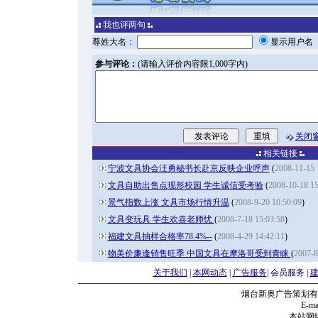
我也评两句
尊姓大名：
显示用户
参与评论：
(请输入评价内容限1,000字内)
关闭
相关链接
宁波文具协会汪勇秘书长赴京反映企业呼声
(
2008-11-15 
文具自助出售点现形校园 学生诚信受考验
(
2008-10-18 15
景气指数上涨 文具市场行情升温
(
2008-9-20 10:50:09
)
文具变玩具 学生欢喜老师忧
(
2008-7-18 15:03:58
)
福建文具抽样合格率78.4%--
(
2008-4-29 14:42:11
)
物美价廉逢销售旺季 中国文具在摩洛哥受到青睐
(
2007-8
关于我们
|
本网动态
|
广告服务
|
会员服务
|
烟台新奥广告策划有
E-mai
本站网