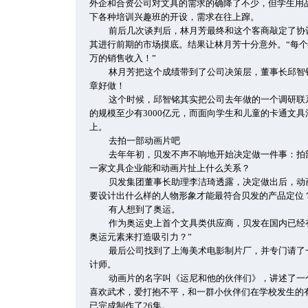
外企和合资公司对文具的需求的确降了不少，但学生用
下各种培训兴趣班的开设，需求在往上蹿。
前后几次谈判后，林月芳最终和这个客商敲定了协
其进行前期的市场摸底。结果让林月芳十分意外。“每个
万的销售收入！”
林月芳把这个成绩带到了公司决策层，董事长邱智
章好做！
这个时候，邱智铭其实把公司去年做的一个调研联
的规模至少有3000亿元，而面向学生和儿童的卡通文具
上。
去拍一部动画片吧
去年年初，贝发不声不响地开始决定做一件事：拍
一家文具企业能和动画片扯上什么关系？
贝发集团董事长助理李洁琦透露，决定做出后，动
要设计出什么样的人物形象才能最符合贝发的产品定位
有人想到了奥运。
作为奥运史上首个文具类供应商，贝发在国内已经
奥运元素来打造吸引力？”
最后公司找到了上海美术电影制片厂，并专门请了
计师。
动画片的名字叫《运尼和他的伙伴们》，讲述了一
喜欢武术，爱打抱不平，和一群小伙伴们在学校发生的有
已完成制作了26集。