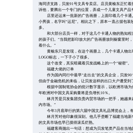
海同济支路，贝发91号文具专卖店。店员黄榆东正忙着
诉他，要腾出一个专门的位置，弄成一个儿童文具产品
店里还运来一批新的广告画册，上面印着几个卡通
小男孩，名字叫“运尼”。相比之下，原本一直占据包装
多。
和大部分店员一样，对于这几个卡通人物的熟知程
的孩子们。“当我把影印放大的广告画册放到橱窗里时
着什么。”
黄榆东只是发现，在这个画册上，几个卡通人物出
LOGO标志，一下子小了很多。
这个改变，其实暗藏着贝发战略上的一个“秘密”。
福建大佬的订单
作为国内同行中最早“走出去”的文具企业，贝发9
但由于金融危机的来临，让贝发这样的出口大户遭受到
根据中国制笔协会的统计数字显示，以欧洲市场为例
年欧洲对中国文具采购量将是负增长10％。
林月芳是贝发集团负责内贸市场的一把手，她越来
内市场。”
今年3月底举行的第六届中国文具礼品博览会上，
林月芳对他印象很深刻。他几乎垄断了福建当地新
的文具市场也早已摸得滚瓜烂熟。
福建客商抛出一句话：想成为贝发笔类产品在当地