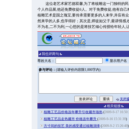
这位老艺术家艺德双馨,为了将核雕这一门独特的民
个人作品展,他还免费收徒6人。对于免费收徒,他有自己
核雕艺术是国之瑰宝,要传承需要更多的人来学,并应有
然来学的人多,也学得好；其次是,师徒如父子,最讲情感
不为名,二不为利,一心想的是将技艺倾心传授给年轻人,
我也评两句
尊姓大名：
显示用户
参与评论：
(请输入评价内容限1,000字内)
关闭
相关链接
核雕工艺品价格连年攀升引收藏市场热
(
2009-9-17 16:50:
核雕工艺品走热藏市 价格连年攀升
(
2009-9-16 15:31:39
)
方寸间的技艺 美的感受通过核雕演绎
(
2009-9-2 15:26:49
)