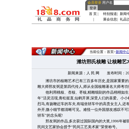
会员登录
用户名
首 页
|
特别报道
|
新闻
|
展会信息
|
礼品
当前位置：首页>
新闻中
潍坊邢氏核雕 让核雕艺
新闻来源：人 民 网 发布时间：2009-
潍坊市的核雕艺术已有三百多年历史,是国家重要
雕大师邢友弼是第四代传人,师从全国核雕著名大师考功卿
他利用桃核、杏核、枣核,精雕细刻的作品栩栩如生
年”活灵活现,青松挺直,仙鹤开屏,深受人们的喜爱。小小
烈马,有扬鞭赶车的车夫,有端坐轿车中的高贵女主人,还
外开,微小细节都清晰可见。难怪一位外国朋友感叹不可
轿车”的念头呢!
邢友弼的作品,多次获过国际国内的大奖,1996年
民间文艺家协会授予“民间工艺美术家”荣誉称号。