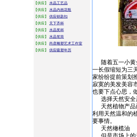
【供应】
水晶工艺品
【供应】
水晶内画花瓶
【供应】
供应钥匙扣
【供应】
天下齐杯
【供应】
水晶奖杯
【供应】
水晶笔筒
【供应】
尚彦雕塑艺术工作室
【供应】
供应吸塑年历
随着五一小黄
一长假缩短为三
家纷纷提前策划
寂寞的美发美容
也要下点心思，
选择天然安全
天然植物产品
利用天然温和的
要事情。
天然橄榄油
但是市场上的