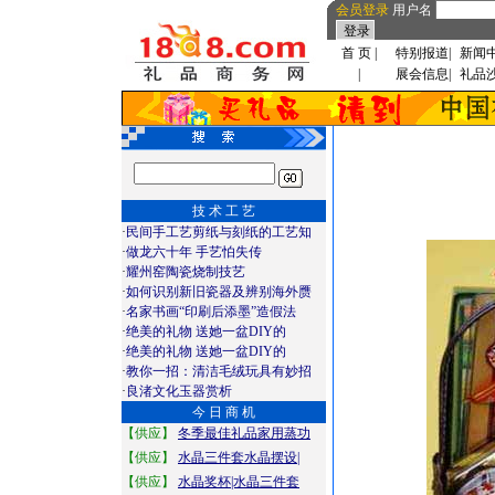
会员登录
用户名
首 页
|
特别报道
|
新闻
|
展会信息
|
礼品
技 术 工 艺
·
民间手工艺剪纸与刻纸的工艺知
·
做龙六十年 手艺怕失传
·
耀州窑陶瓷烧制技艺
·
如何识别新旧瓷器及辨别海外赝
·
名家书画“印刷后添墨”造假法
·
绝美的礼物 送她一盆DIY的
·
绝美的礼物 送她一盆DIY的
·
教你一招：清洁毛绒玩具有妙招
·
良渚文化玉器赏析
今 日 商 机
【供应】
冬季最佳礼品家用蒸功
【供应】
水晶三件套水晶摆设|
【供应】
水晶奖杯|水晶三件套