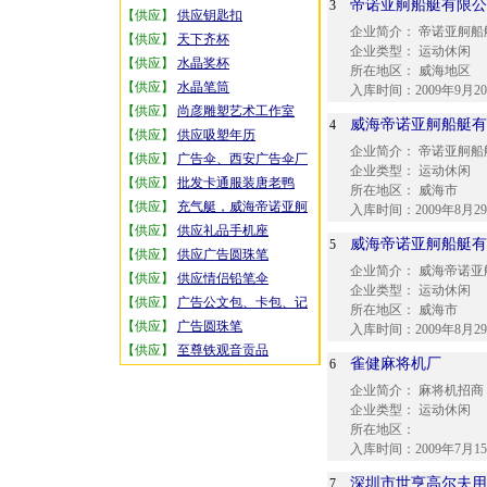
帝诺亚舸船艇有限公
3
【供应】
供应钥匙扣
企业简介：
帝诺亚舸船
【供应】
天下齐杯
企业类型：
运动休闲
【供应】
水晶奖杯
所在地区：
威海地区
【供应】
水晶笔筒
入库时间：
2009年9月2
【供应】
尚彦雕塑艺术工作室
威海帝诺亚舸船艇有
4
【供应】
供应吸塑年历
企业简介：
帝诺亚舸船艇
【供应】
广告伞、西安广告伞厂
企业类型：
运动休闲
【供应】
批发卡通服装唐老鸭
所在地区：
威海市
【供应】
充气艇，威海帝诺亚舸
入库时间：
2009年8月2
【供应】
供应礼品手机座
威海帝诺亚舸船艇有
5
【供应】
供应广告圆珠笔
企业简介：
威海帝诺亚
【供应】
供应情侣铅笔伞
企业类型：
运动休闲
【供应】
广告公文包、卡包、记
所在地区：
威海市
【供应】
广告圆珠笔
入库时间：
2009年8月2
【供应】
至尊铁观音贡品
雀健麻将机厂
6
企业简介：
麻将机招商
企业类型：
运动休闲
所在地区：
入库时间：
2009年7月1
深圳市世亨高尔夫用
7