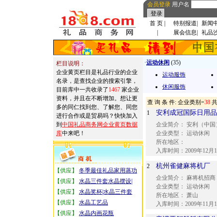
会员登录
用户名
首 页
|
特别报道
|
新闻
|
展会信息
|
礼品
·
运动休闲
(35)
栏目说明：
企业黄页栏目是礼品行业的企业
运动服饰
名录，是查找企业的搜索引擎，
休闲服饰
目前库中一共收录了
1467
家企业
资料，并且在不断增加。想让更
查 询 条 件: 企业类别=
38
共
多的同仁找到您、了解您、同您
安利成冠国际日用品
1
进行合作或是贸易吗？快快加入
到
中国礼品商务网企业黄页数据
企业简介：
安利（中国
库
中来吧！
企业类型：
运动休闲
所在地区：
入库时间：
2009年12月
杭州雀健麻将机厂
2
【供应】
冬季最佳礼品家用蒸功
企业简介：
麻将机招商
【供应】
水晶三件套水晶摆设|
企业类型：
运动休闲
【供应】
水晶奖杯|水晶三件套
所在地区：
萧山
【供应】
水晶工艺品
入库时间：
2009年11月
【供应】
水晶内画花瓶