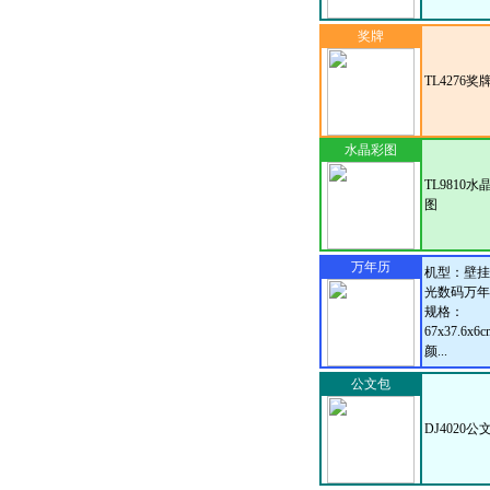
奖牌
TL4276奖
水晶彩图
TL9810水
图
万年历
机型：壁挂
光数码万年
规格：
67x37.6x6
颜...
公文包
DJ4020公