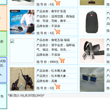
指 导 价：0元
指
产品名称：教学扩音器
产
产品简介：适用范围：商场促
牌
产
销，导游，导购，教学.. ...
品
品牌名称：不添加
指
指 导 价：0元
产品名称：御笔五福 瑞福
产
晶彩
产品简介：望字会意，福即福
产
气、福运、幸福。但先.. ...
带 .
品牌名称：不添加
品
式彩
指 导 价：6900元
指
历。
产品名称：红木雕大象
产
cm。
产品简介：红木雕大象 ...
产
品牌名称：高雅
品
指 导 价：0元
指
*第1页(1-10),共205页(2043)*
文包