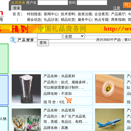
会员登录
用户名
密码
注册
首 页
|
特别报道
|
新闻中心
|
技术资料
|
政策法规
|
企业黄页
|
产品展厅
|
|
展会信息
|
礼品沙龙
|
精品欣赏
|
服务中心
|
热点专题
|
商务指南
|
共计2043个产品，第1/
产品名称：水晶奖杯
产
产品简介：款式、规格多样，
产
可以根据需要设计制作.. ...
缸
品牌名称：不添加
品
指 导 价：0元
指
产品名称：水晶笔筒
产
产品简介：本厂生产水晶笔
产
 人物
筒，美观，有品位，有档.. ...
纸
品牌名称：高雅
品