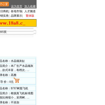
设为首页
加入收藏
今日商机
|
各地市场
|
人才频道
营销实务
|
品牌展示
|
繁体版
205页
品名称：水晶烟灰缸
品简介：本厂生产水晶烟灰
，款式丰富，有档次.. ...
牌名称：高雅
 导 价：0元
品名称：B787树脂飞机
品简介：根据真飞机标准图
按比例缩小，采用树.. ...
牌名称：不添加