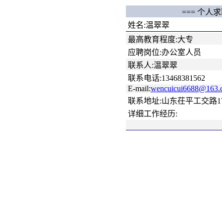
=== 个人求
姓名:温翠翠
最高教育程度:大专
应聘岗位:办公室人员
联系人:温翠翠
联系电话:13468381562
E-mail:
wencuicui6688@163.
联系地址:山东茌平工交路1
详细工作经历: